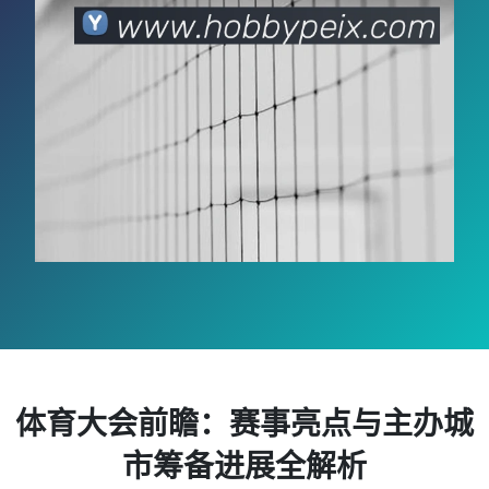
体育大会前瞻：赛事亮点与主办城
市筹备进展全解析