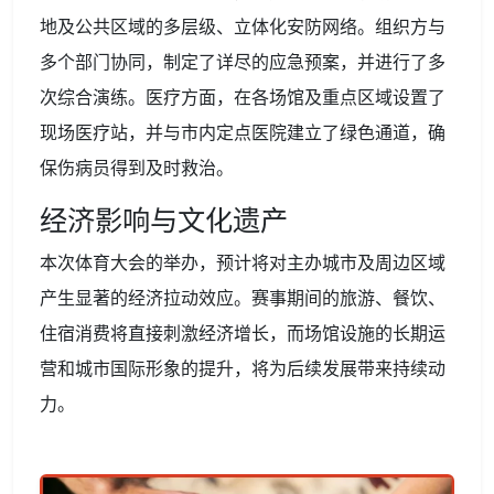
地及公共区域的多层级、立体化安防网络。组织方与
多个部门协同，制定了详尽的应急预案，并进行了多
次综合演练。医疗方面，在各场馆及重点区域设置了
现场医疗站，并与市内定点医院建立了绿色通道，确
保伤病员得到及时救治。
经济影响与文化遗产
本次体育大会的举办，预计将对主办城市及周边区域
产生显著的经济拉动效应。赛事期间的旅游、餐饮、
住宿消费将直接刺激经济增长，而场馆设施的长期运
营和城市国际形象的提升，将为后续发展带来持续动
力。