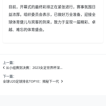
目前，开幕式的最终彩排正在紧张进行，赛事氛围日
益浓厚。组织委员会表示，已做好万全准备，迎接全
球体育健儿与宾客的到来，致力于呈现一届精彩、卓
越、难忘的体育盛会。
上一篇：
从小组赛到决赛：2023女足世界杯深…
下一篇：
全球U20足球排名TOP10：揭秘下一代