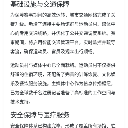
基础设施与交通保障
为保障赛事期间的高效运转，城市交通网络完成了关
键升级。新增了连接主要场馆群与运动员村、媒体中
心的专用交通线路，并优化了公共交通调度系统。赛
事期间，将启用智能交通管理平台，实时监控并疏导
客流，确保运动员、官员及观众出行顺畅。
运动员村与媒体中心已全面就绪。运动员村不仅提供
舒适的住宿环境，还配备了完善的训练恢复、文化娱
乐及餐饮服务设施。主媒体中心作为信息传播枢纽，
已为全球数千名注册记者准备了高标准的工作空间与
技术支持。
安全保障与医疗服务
安全保障体系已构建完毕，形成了覆盖所有场馆、驻