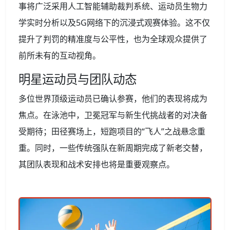
事将广泛采用人工智能辅助裁判系统、运动员生物力
学实时分析以及5G网络下的沉浸式观赛体验。这不仅
提升了判罚的精准度与公平性，也为全球观众提供了
前所未有的互动视角。
明星运动员与团队动态
多位世界顶级运动员已确认参赛，他们的表现将成为
焦点。在泳池中，卫冕冠军与新生代挑战者的对决备
受期待；田径赛场上，短跑项目的“飞人”之战悬念重
重。同时，一些传统强队在新周期完成了新老交替，
其团队表现和战术安排也将是重要观察点。