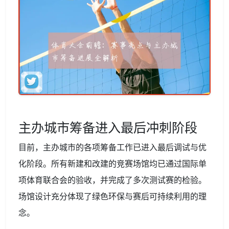
主办城市筹备进入最后冲刺阶段
目前，主办城市的各项筹备工作已进入最后调试与优
化阶段。所有新建和改建的竞赛场馆均已通过国际单
项体育联合会的验收，并完成了多次测试赛的检验。
场馆设计充分体现了绿色环保与赛后可持续利用的理
念。