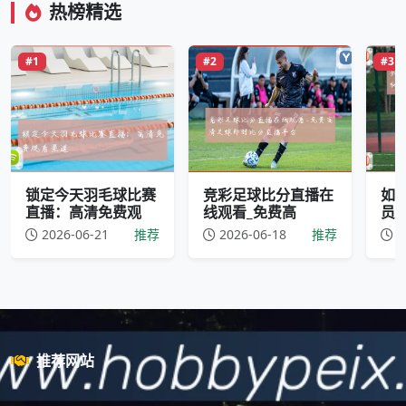
热榜精选
#1
#2
#3
锁定今天羽毛球比赛
竞彩足球比分直播在
如
直播：高清免费观
线观看_免费高
员
2026-06-21
推荐
2026-06-18
推荐
2
推荐网站