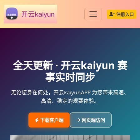
注册入口
全天更新 ·
开云kaiyun
赛
事实时同步
无论您身在何处，
开云kaiyunAPP
为您带来高速、
高清、稳定的观赛体验。
下载客户端
网页端访问