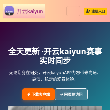
注册入口
全天更新 ·
开云kaiyun
赛事
实时同步
无论您身在何处，
开云kaiyunAPP
为您带来高速、
高清、稳定的观赛体验。
下载客户端
网页端访问