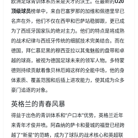
欧洲足球青训体系历来是天才的沃土。在最新的
U20
顶级球员
榜单中，来自巴塞罗那的加维和佩德里早已
名声在外，他们不仅在西甲和巴萨站稳脚跟，更已成
为了西班牙国家队的绝对主力。他们的特点是将成熟
的战术纪律与西班牙传统的细腻技术完美结合。而在
德国，拜仁慕尼黑的穆西亚拉以其鬼魅般的盘带和卓
越的球商，被视为德国足球未来的领军人物。多特蒙
德则持续贡献着像贝林厄姆这样的全能中场，他的身
体素质、覆盖范围和后插上进攻能力，使其成为众多
豪门追逐的对象。
英格兰的青春风暴
得益于出色的青训体系和“户口本”优势，英格兰近年
来青年才俊井喷。阿森纳的萨卡和曼城的福登已经跨
越了“新星”的范畴，成为了球队的战术核心和英超联