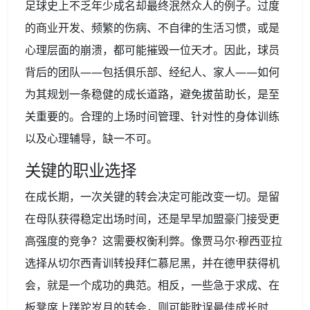
足球史上不乏年少成名却最终泯然众人的例子。过度
的商业开发、频繁的伤病、不自律的生活习惯，或是
心理层面的崩溃，都可能摧毁一位天才。因此，球员
背后的团队——包括俱乐部、经纪人、家人——如何
为其规划一条稳健的成长道路，避免拔苗助长，是至
关重要的。合理的上场时间管理、针对性的身体训练
以及心理辅导，缺一不可。
关键的职业选择
在成长期，一次关键的转会决定可能改变一切。是留
在母队获得稳定出场时间，还是早早加盟豪门接受更
高强度的竞争？这需要权衡利弊。像贾马尔·穆西亚拉
选择从切尔西青训转投拜仁慕尼黑，并在德甲获得机
会，就是一个成功的典范。相反，一些急于求成、在
板凳席上蹉跎岁月的转会，则可能耽误最佳成长时