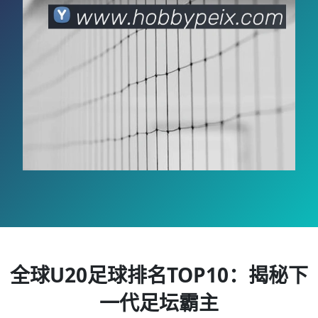
全球U20足球排名TOP10：揭秘下
一代足坛霸主