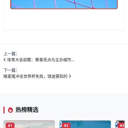
上一篇：
体育大会前瞻：赛事亮点与主办城市…
下一篇：
喀麦隆冲击世界杯失败，球迷需知的
热榜精选
#1
#2
#3