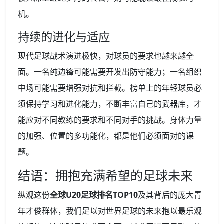
机。
持续的进化与适应
现代足球战术演进极快，对球员的要求也越来越全
面。一名纯边锋可能需要开发出防守能力；一名组织
中场可能需要增强对抗和拦截。榜单上的年轻球员必
须保持学习和进化能力，不断丰富自己的武器库，才
能应对不同教练的要求和不同对手的挑战。身体力量
的加强、位置的多功能化，都是他们必须面对的课
题。
结语：拥抱充满希望的足球未来
纵观这份
全球U20足球排名TOP10
及其背后的庞大青
年才俊群体，我们足以对世界足球的未来抱以最乐观