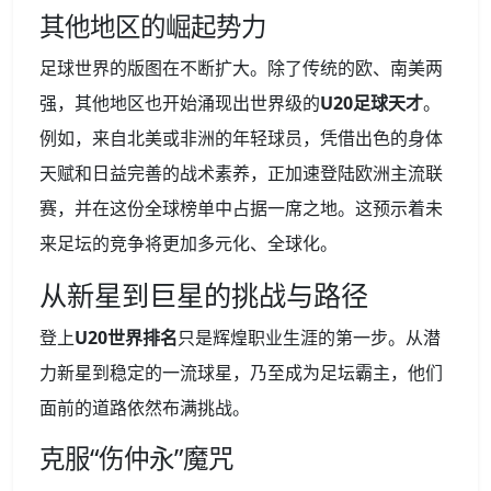
其他地区的崛起势力
足球世界的版图在不断扩大。除了传统的欧、南美两
强，其他地区也开始涌现出世界级的
U20足球天才
。
例如，来自北美或非洲的年轻球员，凭借出色的身体
天赋和日益完善的战术素养，正加速登陆欧洲主流联
赛，并在这份全球榜单中占据一席之地。这预示着未
来足坛的竞争将更加多元化、全球化。
从新星到巨星的挑战与路径
登上
U20世界排名
只是辉煌职业生涯的第一步。从潜
力新星到稳定的一流球星，乃至成为足坛霸主，他们
面前的道路依然布满挑战。
克服“伤仲永”魔咒