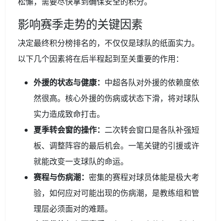
松懈，需要尽快拿到确保安全的积分。
影响赛季走势的关键因素
决定最终积分榜排名的，不仅仅是球队的纸面实力。
以下几个因素将在后半程起到至关重要的作用：
外援的状态与健康：
中超各队对外援的依赖度依
然很高。核心外援的伤病或状态下滑，将对球队
实力造成致命打击。
夏季转会窗的操作：
二次转会窗口是各队补强短
板、调整阵容的最后机会。一笔关键的引援或许
就能改变一支球队的命运。
赛程与伤病潮：
密集的赛程对球员体能是极大考
验，如何应对可能出现的伤病潮，是教练组和管
理层必须面对的难题。