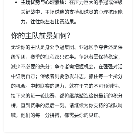
主场优势与心理素质：
在压力巨大的争冠或保级
关键战中，主场球迷的支持和球员的心理抗压能
力，往往能左右比赛结果。
你的主队前景如何？
无论你的主队是身处争冠集团、亚冠区争夺者还是保
级军团，赛季的征程都只过半。争冠者需保持稳定，
减少不必要的失分；争夺者需把握机会，在强强对话
中证明自己；保级者则要激发斗志，抓住每一个抢分
的机会。中超联赛的魅力，就在于它的不可预测性。
接下来的每一轮比赛，都将继续塑造这份最新的积分
榜，直到赛季的最后一刻。请继续为你支持的球队呐
喊，他们的每一分拼搏，都需要你的见证。