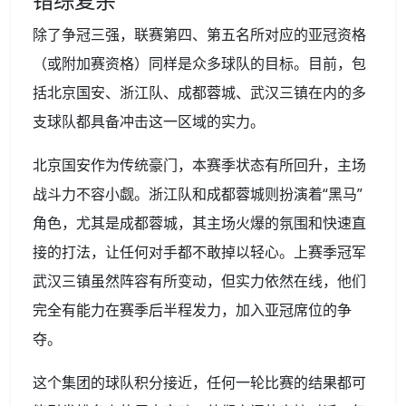
错综复杂
除了争冠三强，联赛第四、第五名所对应的亚冠资格
（或附加赛资格）同样是众多球队的目标。目前，包
括北京国安、浙江队、成都蓉城、武汉三镇在内的多
支球队都具备冲击这一区域的实力。
北京国安作为传统豪门，本赛季状态有所回升，主场
战斗力不容小觑。浙江队和成都蓉城则扮演着“黑马”
角色，尤其是成都蓉城，其主场火爆的氛围和快速直
接的打法，让任何对手都不敢掉以轻心。上赛季冠军
武汉三镇虽然阵容有所变动，但实力依然在线，他们
完全有能力在赛季后半程发力，加入亚冠席位的争
夺。
这个集团的球队积分接近，任何一轮比赛的结果都可